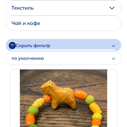
Написать нам в Телеграм
Текстиль
+7 (925) 294-91-85
Чай и кофе
,
в MAX
+7 (926) 702-09-76
Скрыть фильтр
Наши соцсети:
Цена
по умолчанию
Артикул
Производитель