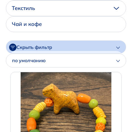
Написать нам в Телеграм
Текстиль
+7 (925) 294-91-85
Чай и кофе
,
в MAX
+7 (926) 702-09-76
Скрыть фильтр
Наши соцсети:
Цена
по умолчанию
Артикул
Производитель