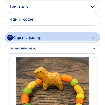
Написать нам в Телеграм
Текстиль
+7 (925) 294-91-85
Чай и кофе
,
в MAX
+7 (926) 702-09-76
Скрыть фильтр
Наши соцсети:
Цена
по умолчанию
Артикул
Производитель