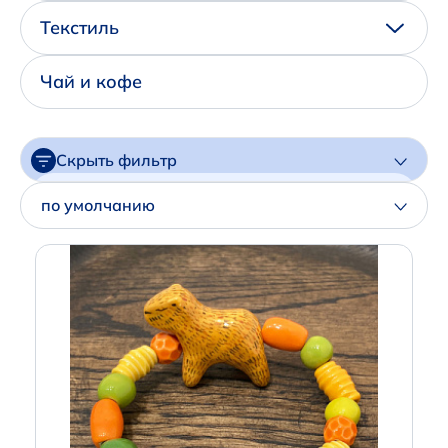
Написать нам в Телеграм
Текстиль
+7 (925) 294-91-85
Чай и кофе
,
в MAX
+7 (926) 702-09-76
Скрыть фильтр
Наши соцсети:
Цена
по умолчанию
Артикул
Производитель