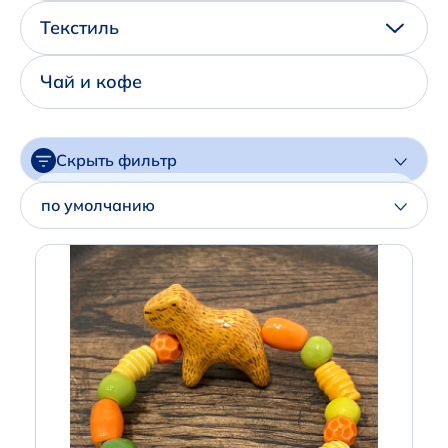
Написать нам в Телеграм
Текстиль
+7 (925) 294-91-85
Чай и кофе
,
в MAX
+7 (926) 702-09-76
Скрыть фильтр
Наши соцсети:
Цена
по умолчанию
Артикул
Производитель