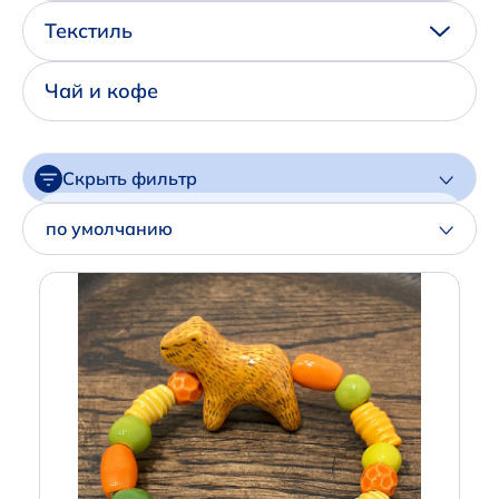
Написать нам в Телеграм
Текстиль
+7 (925) 294-91-85
Чай и кофе
,
в MAX
+7 (926) 702-09-76
Скрыть фильтр
Наши соцсети:
Цена
по умолчанию
Артикул
Производитель