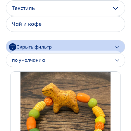
Написать нам в Телеграм
Текстиль
+7 (925) 294-91-85
Чай и кофе
,
в MAX
+7 (926) 702-09-76
Скрыть фильтр
Наши соцсети:
Цена
по умолчанию
Артикул
Производитель