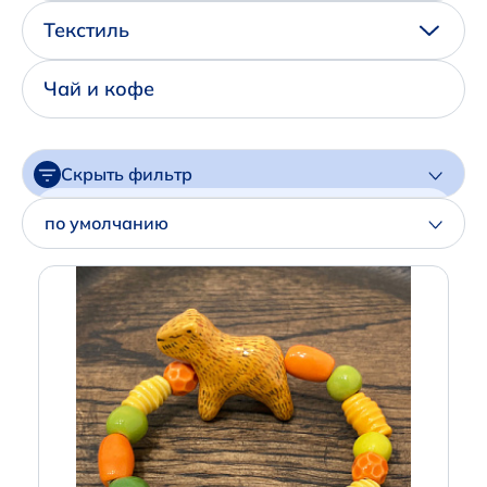
Написать нам в Телеграм
Текстиль
+7 (925) 294-91-85
Чай и кофе
,
в MAX
+7 (926) 702-09-76
Скрыть фильтр
Наши соцсети:
Цена
по умолчанию
Артикул
Производитель