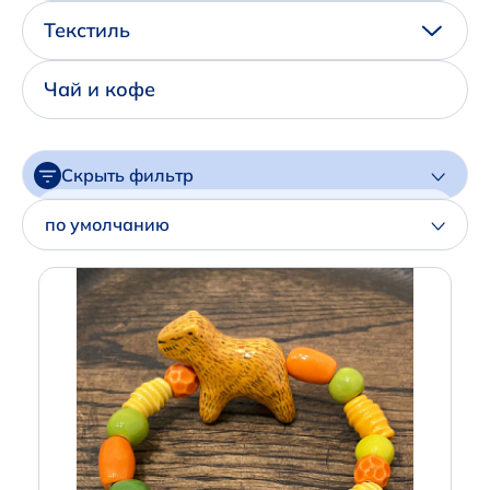
Написать нам в Телеграм
Текстиль
+7 (925) 294-91-85
Чай и кофе
,
в MAX
+7 (926) 702-09-76
Скрыть фильтр
Наши соцсети:
Цена
по умолчанию
Артикул
Производитель