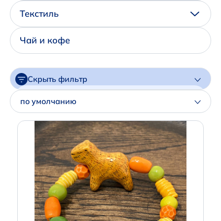
Написать нам в Телеграм
Текстиль
+7 (925) 294-91-85
Чай и кофе
,
в MAX
+7 (926) 702-09-76
Скрыть фильтр
Наши соцсети:
Цена
по умолчанию
Артикул
Производитель