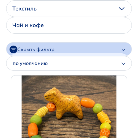
Написать нам в Телеграм
Текстиль
+7 (925) 294-91-85
Чай и кофе
,
в MAX
+7 (926) 702-09-76
Скрыть фильтр
Наши соцсети:
Цена
по умолчанию
Артикул
Производитель