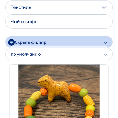
Написать нам в Телеграм
Текстиль
+7 (925) 294-91-85
Чай и кофе
,
в MAX
+7 (926) 702-09-76
Скрыть фильтр
Наши соцсети:
Цена
по умолчанию
Артикул
Производитель