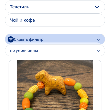
Написать нам в Телеграм
Текстиль
+7 (925) 294-91-85
Чай и кофе
,
в MAX
+7 (926) 702-09-76
Скрыть фильтр
Наши соцсети:
Цена
по умолчанию
Артикул
Производитель