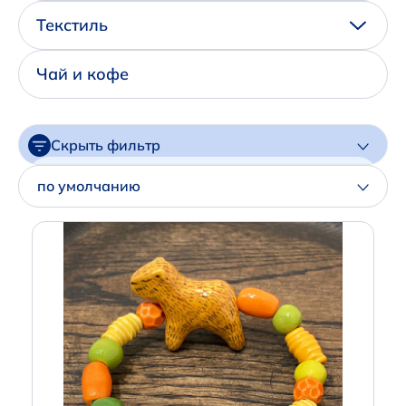
Написать нам в Телеграм
Текстиль
+7 (925) 294-91-85
Чай и кофе
,
в MAX
+7 (926) 702-09-76
Скрыть фильтр
Наши соцсети:
Цена
по умолчанию
Артикул
Производитель