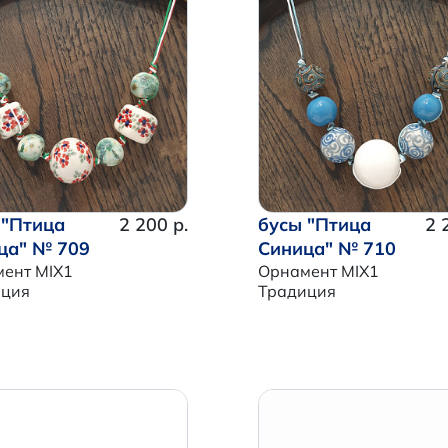
 "Птица
2 200 р.
бусы "Птица
2 
ца" № 709
Синица" № 710
ент MIX1
Орнамент MIX1
иция
Традиция