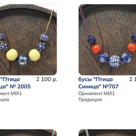
 "Птица
2 100 р.
бусы "Птица
2 
ца" № 2005
Синица" №707
ент MIX1
Орнамент MIX1
иция
Традиция