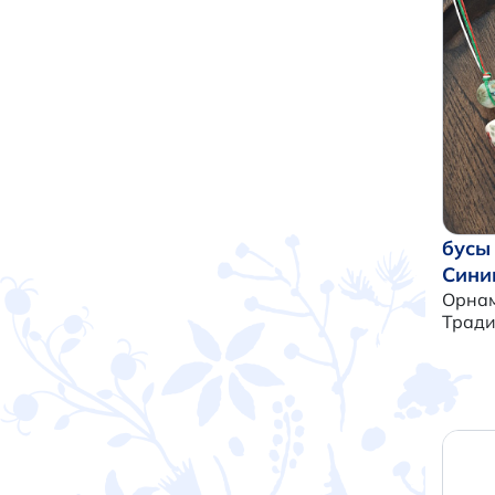
бусы
Сини
Орнам
Трад