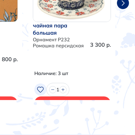
чайная пара
ча
большая
бо
Орнамент P232
Орн
3 300 р.
Ромашка персидская
Тра
 800 р.
Наличие: 3 шт
На
1
В корзину