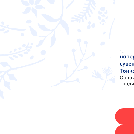
напе
суве
Тонк
Орнам
Трад