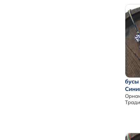
бусы
Сини
Орнам
Трад