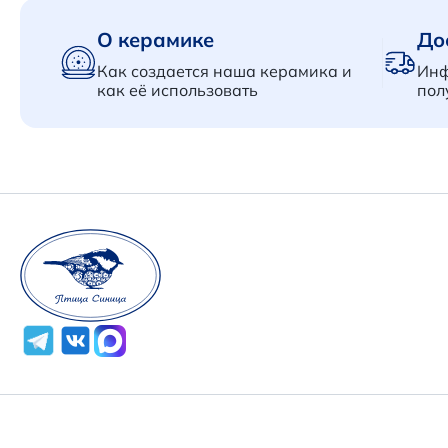
О керамике
До
Как создается наша керамика и
Инф
как её использовать
пол