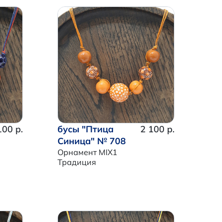
100 р.
бусы "Птица
2 100 р.
Синица" № 708
Орнамент MIX1
Традиция