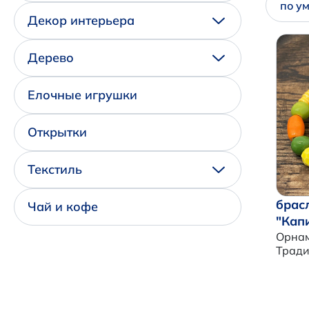
по у
Декор интерьера
Дерево
Елочные игрушки
Открытки
Текстиль
брас
Чай и кофе
"Кап
Орнам
Трад