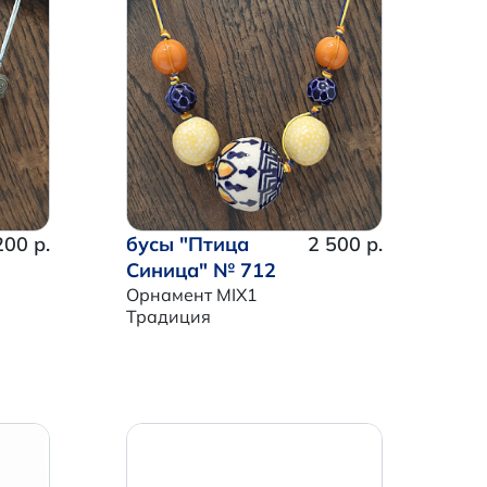
200 р.
бусы "Птица
2 500 р.
Синица" № 712
Орнамент MIX1
Традиция