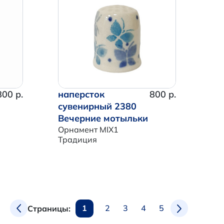
800 р.
наперсток
800 р.
сувенирный 2380
Вечерние мотыльки
Орнамент MIX1
Традиция
1
2
3
4
5
Страницы: