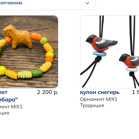
молчанию
лет
2 200 р.
кулон снегирь
1 
ибара"
Орнамент MIX1
Традиция
ент MIX1
иция