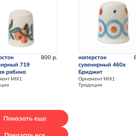
Итого:
0 р.
Продолжить покупки
Перейти в корзину
рсток
800 р.
наперсток
нирный 719
сувенирный 460x
ая рябина
Бриджит
ент MIX1
Орнамент MIX1
иция
Традиция
Показать еще
Показать все