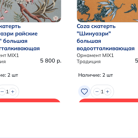
катерть
Coza скатерть
азри райские
"Шинуазри"
" большая
большая
тталкивающая
водоотталкивающая
нт MIX1
Орнамент MIX1
5 800 р.
5
ия
Традиция
е: 2 шт
Наличие: 2 шт
1
1
В корзину
В корзину