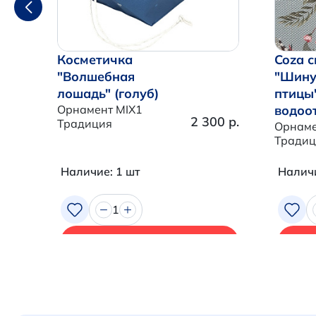
Косметичка
Coza с
"Волшебная
"Шину
лошадь" (голуб)
птицы
Орнамент MIX1
водоо
2 300 р.
Традиция
Орнаме
Традиц
Наличие: 1 шт
Наличи
1
В корзину