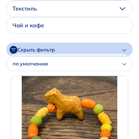
Написать нам в Телеграм
Текстиль
+7 (925) 294-91-85
Чай и кофе
,
в MAX
+7 (926) 702-09-76
Скрыть фильтр
Наши соцсети:
Цена
по умолчанию
Артикул
Производитель