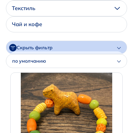
Написать нам в Телеграм
Текстиль
+7 (925) 294-91-85
Чай и кофе
,
в MAX
+7 (926) 702-09-76
Скрыть фильтр
Наши соцсети:
Цена
по умолчанию
Артикул
Производитель