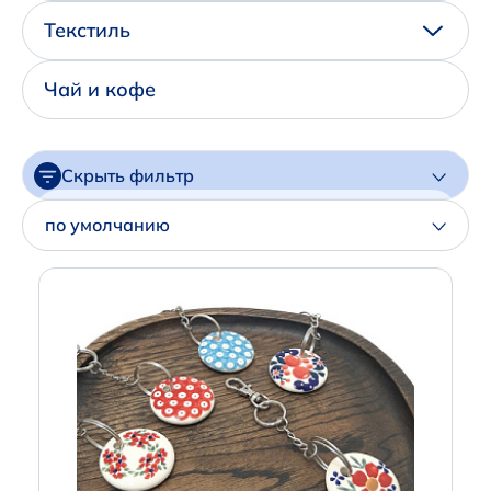
Написать нам в Телеграм
Текстиль
+7 (925) 294-91-85
Чай и кофе
,
в MAX
+7 (926) 702-09-76
Скрыть фильтр
Наши соцсети:
Цена
по умолчанию
Артикул
Производитель