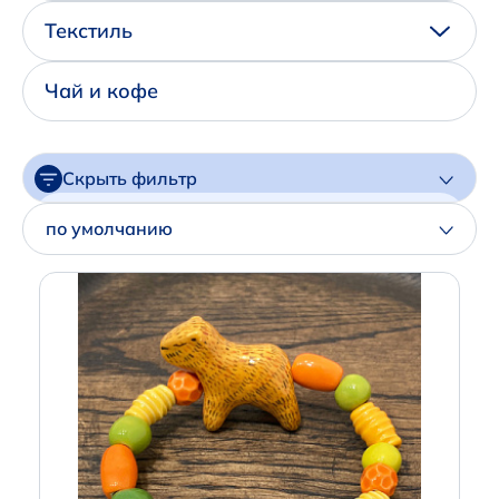
Написать нам в Телеграм
Текстиль
+7 (925) 294-91-85
Чай и кофе
,
в MAX
+7 (926) 702-09-76
Скрыть фильтр
Наши соцсети:
Цена
по умолчанию
Артикул
Производитель