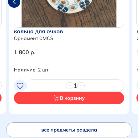
кольцо для очков
Орнамент 0MCS
1 800 р.
Наличие: 2 шт
1
Итого:
0 р.
В корзину
Продолжить покупки
Перейти в корзину
все предметы раздела