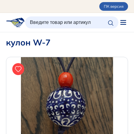
ПК версия
ИЗБРАННОЕ
ВХОД/РЕГИСТРАЦИЯ
КОРЗИНА
кулон W-7
Каталог
Орнаменты
О керамике
Оплата и доставка
Контакты
Подарочные карты
Новинки
+7 (495) 680-44-95 /
Москва
+7 (495) 680-92-00
.