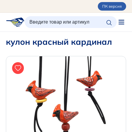
ПК версия
ИЗБРАННОЕ
ВХОД/РЕГИСТРАЦИЯ
КОРЗИНА
кулон красный кардинал
Каталог
Орнаменты
О керамике
Оплата и доставка
Контакты
Подарочные карты
Новинки
+7 (495) 680-44-95 /
Москва
+7 (495) 680-92-00
.