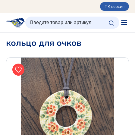
ПК версия
ИЗБРАННОЕ
ВХОД/РЕГИСТРАЦИЯ
КОРЗИНА
кольцо для очков
Каталог
Орнаменты
О керамике
Оплата и доставка
Контакты
Подарочные карты
Новинки
+7 (495) 680-44-95 /
Москва
+7 (495) 680-92-00
.