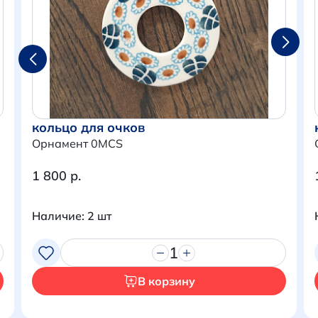
кольцо для очков
Орнамент 0MCS
1 800 р.
Наличие: 2 шт
Итого:
0 р.
1
Продолжить покупки
В корзину
Перейти в корзину