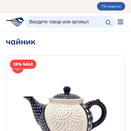
ПК версия
ИЗБРАННОЕ
ВХОД/РЕГИСТРАЦИЯ
КОРЗИНА
чайник
Каталог
Орнаменты
О керамике
Оплата и доставка
Контакты
Подарочные карты
SALE
Новинки
+7 (495) 680-44-95 /
Москва