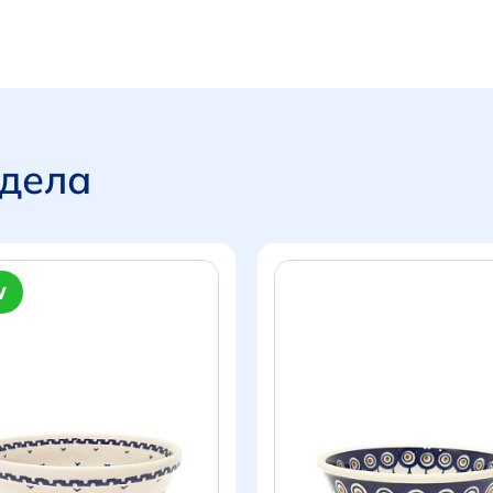
здела
W
Итого:
0 р.
Продолжить покупки
Перейти в корзину