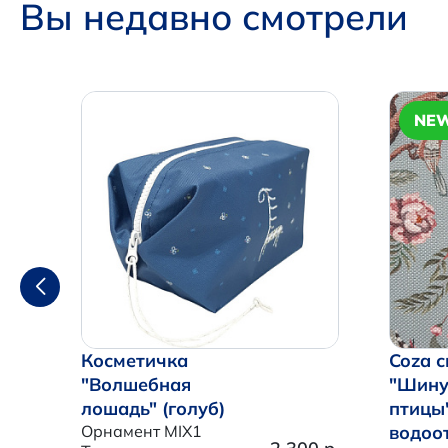
Вы недавно смотрели
NE
Косметичка
Coza с
"Волшебная
"Шину
лошадь" (голуб)
птицы
Орнамент MIX1
водоо