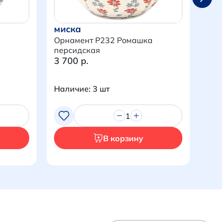
миска
ми
Орнамент P232 Ромашка
Орн
персидская
бук
3 700 р.
3 7
Наличие: 3 шт
Нал
1
В корзину