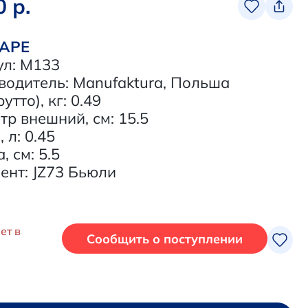
0 р.
ВАРЕ
ул: M133
водитель: Manufaktura, Польша
утто), кг: 0.49
р внешний, см: 15.5
 л: 0.45
, см: 5.5
ент: JZ73 Бьюли
ет в
Сообщить о поступлении