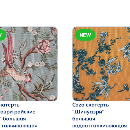
W
NEW
катерть
Coza скатерть
азри райские
"Шинуазри"
" большая
большая
тталкивающая
водоотталкивающая