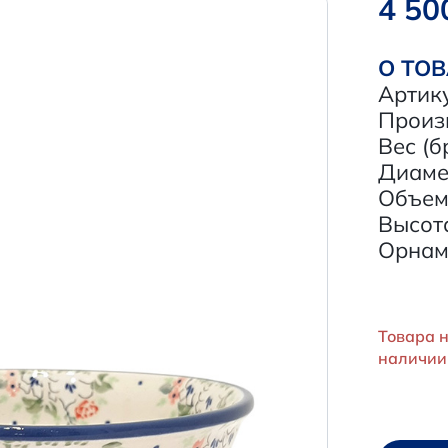
4 50
О ТО
Артик
Произ
Вес (бр
Диамет
Объем,
Высота
Орнам
Товара н
наличии