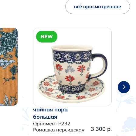
всё просмотренное
NEW
чайная пара
ча
большая
бо
Орнамент P232
Орн
3 300 р.
Ромашка персидская
Тра