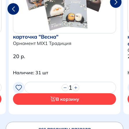
карточка "Весна"
Орнамент MIX1 Традиция
20 р.
Наличие: 31 шт
Итого:
0 р.
1
Продолжить покупки
В корзину
Перейти в корзину
все предметы раздела