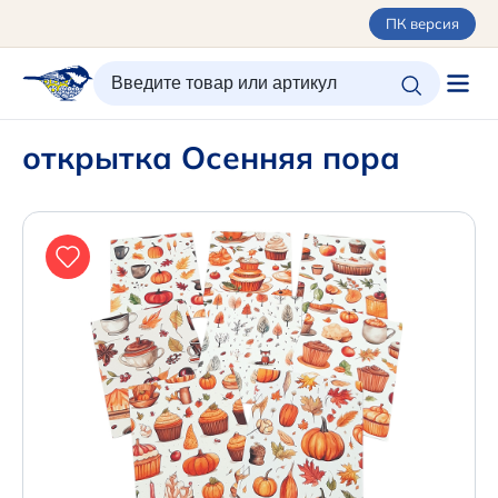
ПК версия
ИЗБРАННОЕ
ВХОД/РЕГИСТРАЦИЯ
КОРЗИНА
открытка Осенняя пора
Каталог
Орнаменты
О керамике
Оплата и доставка
Контакты
Подарочные карты
Новинки
+7 (495) 680-44-95 /
Москва
+7 (495) 680-92-00
.