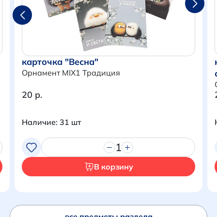
карточка "Весна"
Орнамент MIX1 Традиция
20 р.
Наличие: 31 шт
Итого:
0 р.
1
Продолжить покупки
В корзину
Перейти в корзину
все предметы раздела