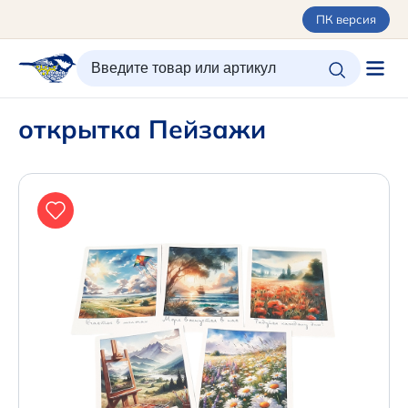
ПК версия
ИЗБРАННОЕ
ВХОД/РЕГИСТРАЦИЯ
КОРЗИНА
открытка Пейзажи
Каталог
Орнаменты
О керамике
Оплата и доставка
Контакты
Подарочные карты
Новинки
+7 (495) 680-44-95 /
Москва
+7 (495) 680-92-00
.