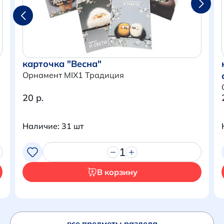
карточка "Весна"
Орнамент MIX1 Традиция
20 р.
Наличие: 31 шт
Итого:
0 р.
1
Продолжить покупки
В корзину
Перейти в корзину
все предметы раздела