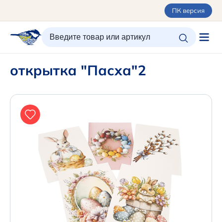
ПК версия
ИЗБРАННОЕ
ВХОД/РЕГИСТРАЦИЯ
КОРЗИНА
открытка "Пасха"2
Каталог
Орнаменты
О керамике
Оплата и доставка
Контакты
Подарочные карты
Новинки
+7 (495) 680-44-95 /
Москва
+7 (495) 680-92-00
.