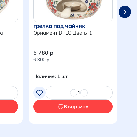
грелка под чайник
гре
ка
Орнамент DPLC Цветы 1
ма
Орн
Зем
5 780 р.
3 4
6 800 р.
4 00
Наличие: 1 шт
Нал
1
В корзину