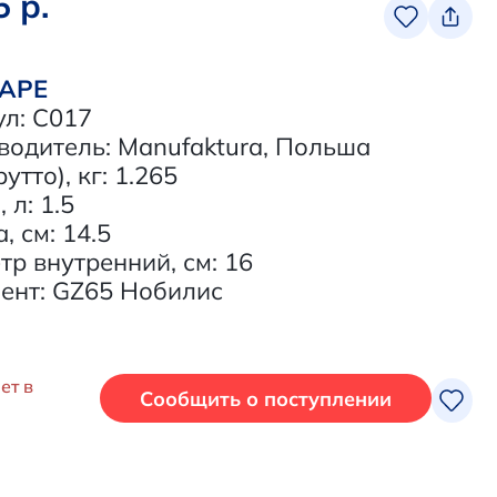
5 р.
ВАРЕ
ул: C017
водитель: Manufaktura, Польша
рутто), кг: 1.265
 л: 1.5
, см: 14.5
р внутренний, см: 16
ент: GZ65 Нобилис
ет в
Сообщить о поступлении