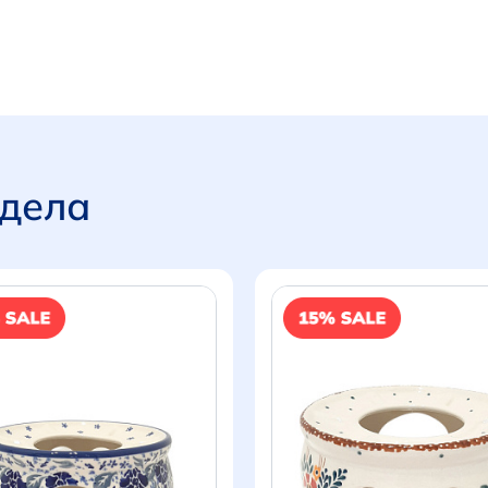
здела
Итого:
0 р.