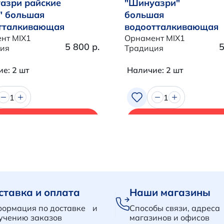
азри райские
"Шинуазри"
" большая
большая
тталкивающая
водоотталкивающая
нт MIX1
Орнамент MIX1
5 800 р.
5
ия
Традиция
е: 2 шт
Наличие: 2 шт
1
1
В корзину
В корзину
ставка и оплата
Наши магазины
ормация по доставке и
Способы связи, адреса
учению заказов
магазинов и офисов