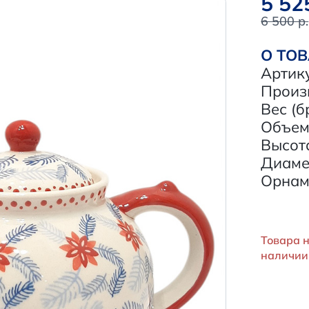
5 52
6 500 р.
О ТО
Артик
Произ
Вес (б
Объем,
Высота
Диамет
Орнам
Товара н
наличии