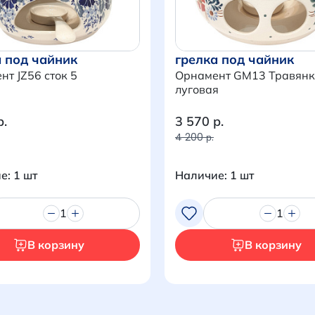
Продолжить покупки
Перейти в корзину
а под чайник
грелка под чайник
т JZ56 сток 5
Орнамент GM13 Травян
луговая
р.
3 570 р.
4 200 р.
е: 1 шт
Наличие: 1 шт
1
1
В корзину
В корзину