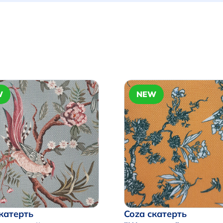
W
NEW
катерть
Coza скатерть