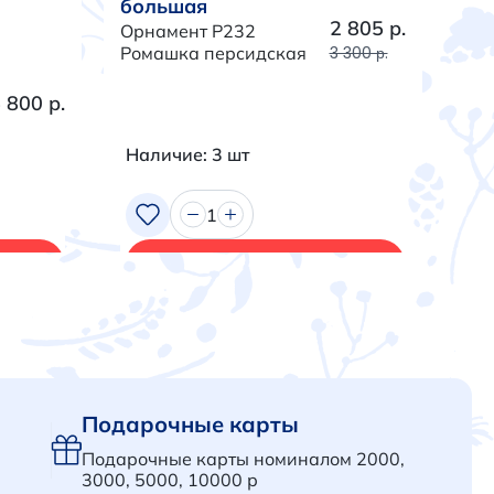
большая
бо
2 805 р.
Орнамент P232
Орн
Ромашка персидская
3 300 р.
Тра
 800 р.
Наличие: 3 шт
На
1
В корзину
Подарочные карты
Подарочные карты номиналом 2000,
3000, 5000, 10000 р