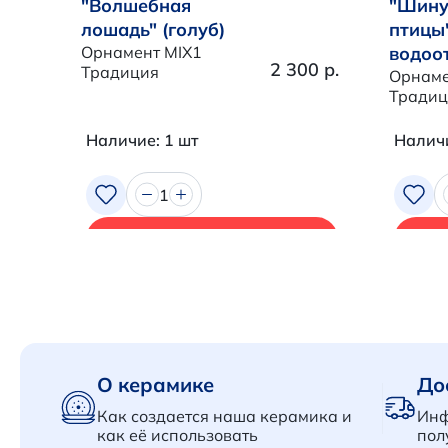
"Волшебная
"Шину
лошадь" (голуб)
птицы
Орнамент MIX1
водоо
2 300 р.
Традиция
Орнаме
Традиц
Наличие: 1 шт
Наличи
1
В корзину
О керамике
До
Как создается наша керамика и
Инф
как её использовать
пол