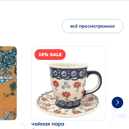
всё просмотренное
NEW
чайная пара
ча