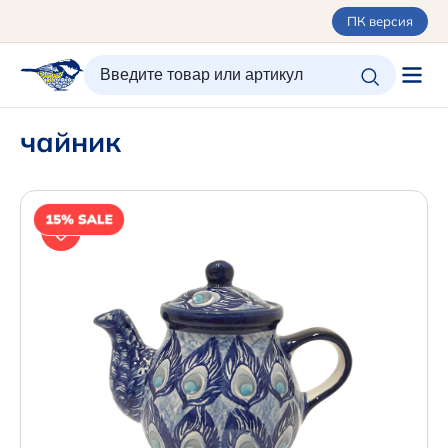
ПК версия
ИЗБРАННОЕ
ВХОД/РЕГИСТРАЦИЯ
КОРЗИНА
чайник
Каталог
Орнаменты
О керамике
Оплата и доставка
Контакты
Подарочные карты
SALE
Новинки
+7 (495) 680-44-95 /
Москва