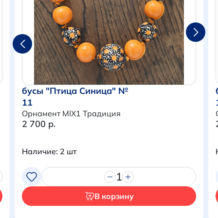
бусы "Птица Синица" №
11
Орнамент MIX1 Традиция
2 700 р.
Наличие: 2 шт
Итого:
0 р.
1
Продолжить покупки
В корзину
Перейти в корзину