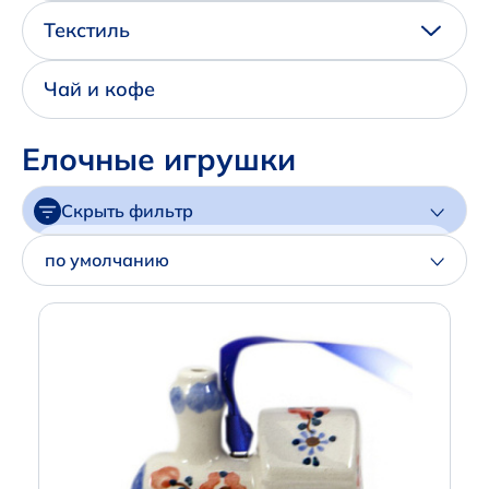
Написать нам в Телеграм
Текстиль
+7 (925) 294-91-85
Чай и кофе
,
в MAX
Елочные игрушки
+7 (926) 702-09-76
Скрыть фильтр
Наши соцсети:
Цена
по умолчанию
Артикул
Производитель