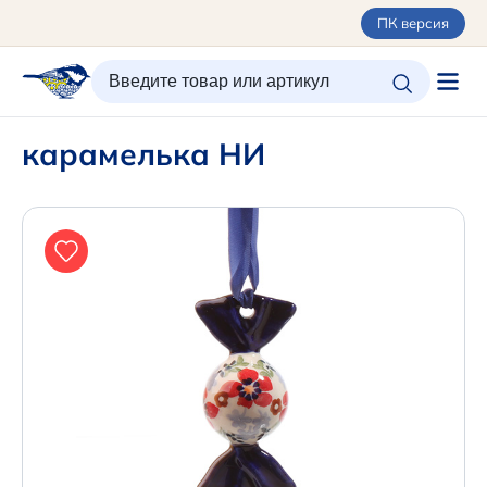
ПК версия
ИЗБРАННОЕ
ВХОД/РЕГИСТРАЦИЯ
КОРЗИНА
карамелька НИ
Каталог
Орнаменты
О керамике
Оплата и доставка
Контакты
Подарочные карты
SALE
Новинки
+7 (495) 680-44-95 /
Москва